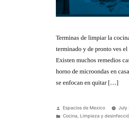
Terminas de limpiar la cocina
terminado y de pronto ves e
Existen muchos remedios case
horno de microondas en casa
se enfocan en quitar […]
Posted
Espacios de Mexico
July
by
Posted
Cocina
,
Limpieza y desinfecci
in