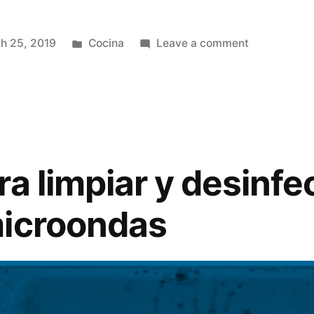
Posted
on
h 25, 2019
Cocina
Leave a comment
in
Consejos
Swipe:
Guía
indispensab
para
limpiar
a limpiar y desinfec
tu
estufa
microondas