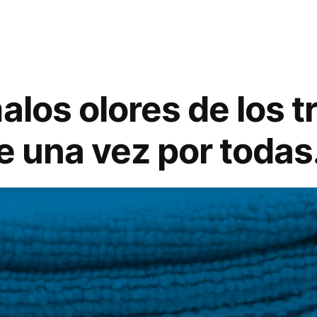
pasos
para
limpiar
y
desinfectar
alos olores de los t
el
horno
e una vez por todas
de
microondas