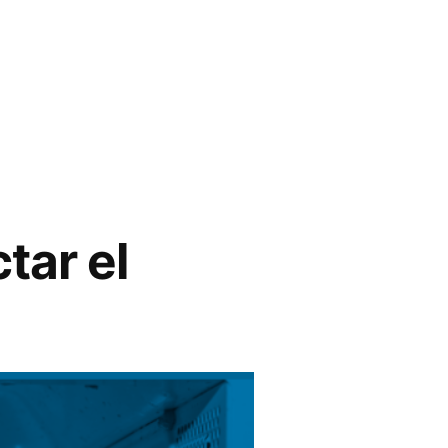
le
tar el