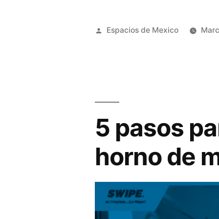
Posted
Espacios de Mexico
Marc
by
5 pasos par
horno de 