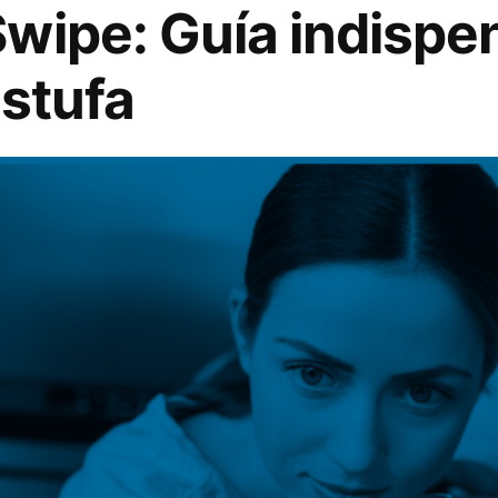
wipe: Guía indispe
estufa