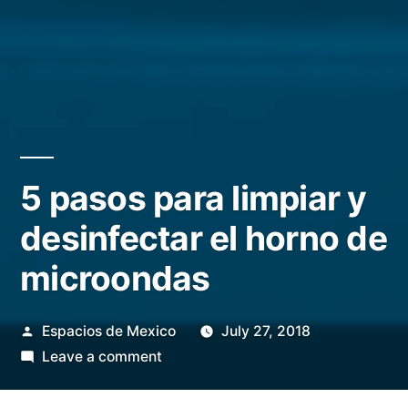
5 pasos para limpiar y
desinfectar el horno de
microondas
Posted
Espacios de Mexico
July 27, 2018
by
on
Leave a comment
5
pasos