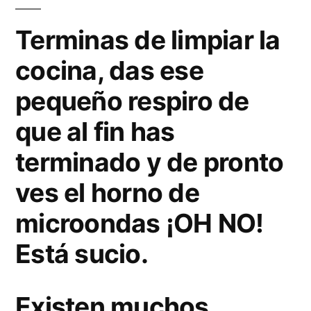
para
Terminas de limpiar la
limpiar
y
cocina, das ese
desinfectar
pequeño respiro de
el
horno
que al fin has
de
terminado y de pronto
microondas
ves el horno de
microondas ¡OH NO!
Está sucio.
Existen muchos