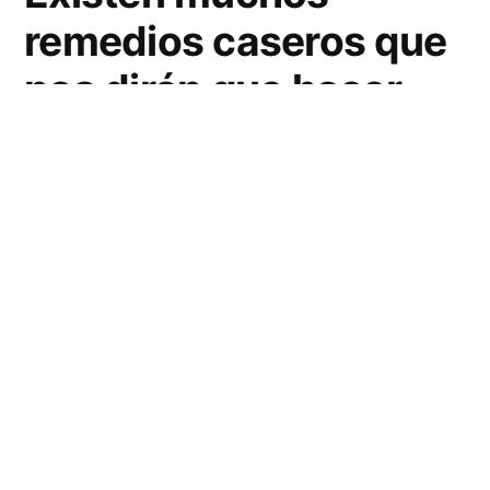
remedios caseros que
nos dirán que hacer
para limpiar el horno
de microondas en
casa, sin embargo, la
mayoría de estos
remedios se enfocan
en quitar manchas,
pero, ¿Qué hay de la
limpieza profunda?