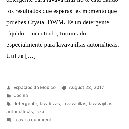
los resultados que esperas, es momento que
pruebes Crystal DWM. Es un detergente
líquido concentrado, formulado
especialmente para lavavajillas automáticas.
Utiliza […]
Posted
Espacios de Mexico
August 23, 2017
by
Posted
Cocina
in
Tags:
detergente
,
lavalozas
,
lavavajillas
,
lavavajillas
automáticás
,
loza
on
Leave a comment
¿Qué