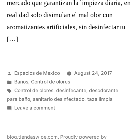
mercado que garantizan la limpieza diaria, en
realidad solo disimulan el mal olor con
aromatizantes artificiales, sin desinfectar tu
[…]
Posted
Espacios de Mexico
August 24, 2017
by
Posted
Baños
,
Control de olores
in
Tags:
Control de olores
,
desinfecante
,
desodorante
para baño
,
sanitario desinfectado
,
taza limpia
on
Leave a comment
¿Cómo
mantener
mi
blog.tiendaswipe.com
,
Proudly powered by