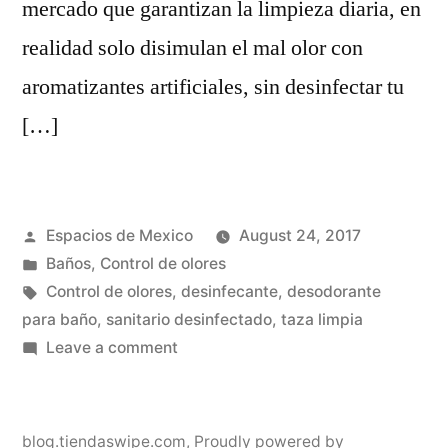
mercado que garantizan la limpieza diaria, en
realidad solo disimulan el mal olor con
aromatizantes artificiales, sin desinfectar tu
[…]
Posted
Espacios de Mexico
August 24, 2017
by
Posted
Baños
,
Control de olores
in
Tags:
Control de olores
,
desinfecante
,
desodorante
para baño
,
sanitario desinfectado
,
taza limpia
on
Leave a comment
¿Cómo
mantener
mi
blog.tiendaswipe.com
,
Proudly powered by