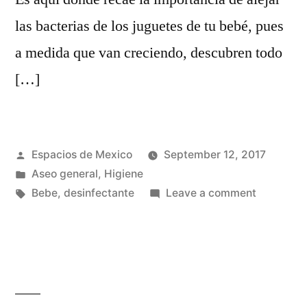
las bacterias de los juguetes de tu bebé, pues
a medida que van creciendo, descubren todo
[…]
Posted
Espacios de Mexico
September 12, 2017
by
Posted
Aseo general
,
Higiene
in
Tags:
on
Bebe
,
desinfectante
Leave a comment
¿Cómo
alejar
las
bacterias
de