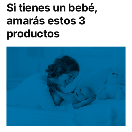
los
Si tienes un bebé,
juguetes
amarás estos 3
de
tu
productos
bebé?