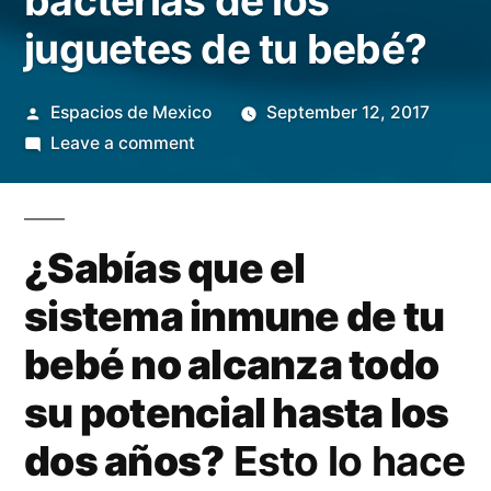
bacterias de los
juguetes de tu bebé?
Posted
Espacios de Mexico
September 12, 2017
by
on
Leave a comment
¿Cómo
alejar
las
¿Sabías que el
bacterias
de
sistema inmune de tu
los
bebé no alcanza todo
juguetes
de
su potencial hasta los
tu
dos años?
Esto lo hace
bebé?