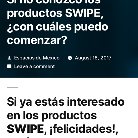
productos SWIPE,
¿con cuáles puedo
comenzar?
Posted
Espacios de Mexico
August 18, 2017
by
on
Leave a comment
Si
no
conozco
Si ya estás interesado
los
productos
en los productos
SWIPE,
SWIPE
, ¡felicidades!,
¿con
cuáles