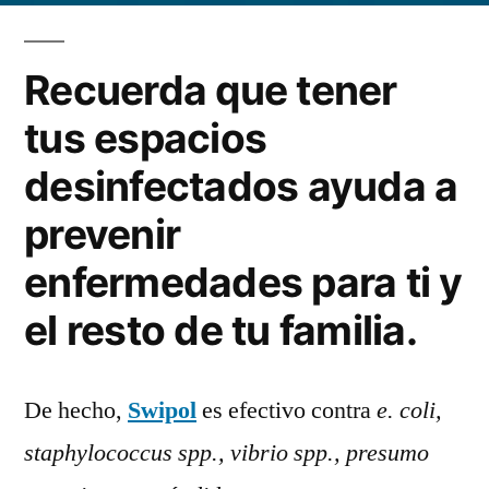
a
30
Recuerda que tener
segundos
de
tus espacios
tener
desinfectados ayuda a
tus
espacios
prevenir
desinfectados.
enfermedades para ti y
el resto de tu familia.
De hecho,
Swipol
es efectivo contra
e. coli,
staphylococcus spp., vibrio spp., presumo