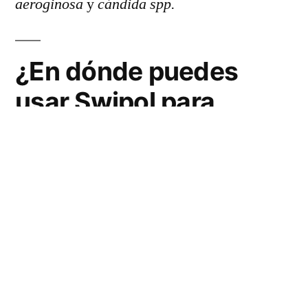
aeroginosa
y
cándida spp.
¿En dónde puedes
usar Swipol para
desinfectar?
Cocina
: interior del refrigerador, fregadero,
gabinetes, estufa, bote de basura, utensilios
para preparar alimentos, lavado de loza,
etcétera.
Baño
: desinfecta tinas de baño, regaderas,