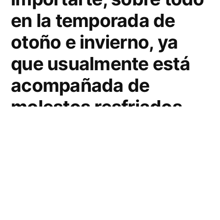
en la temporada de
otoño e invierno, ya
que usualmente está
acompañada de
molestos resfriados.
Si tú o alguno de los integrantes de tu familia
ya está resfriado, lo principal para evitar el
contagio es aumentar la frecuencia de
limpieza de tu hogar, y en
SWIPE
te decimos
cómo,
¡sigue estos consejos!