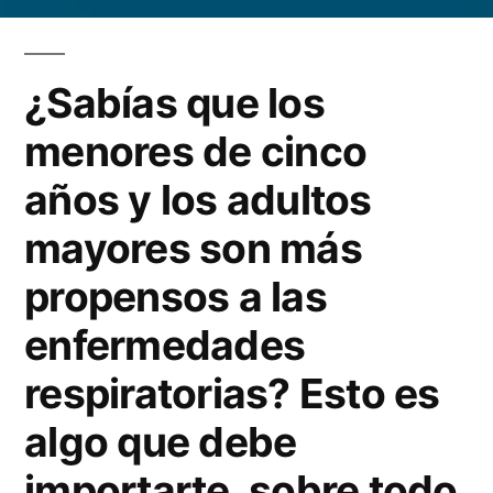
5
consejos
para
¿Sabías que los
limpiar
tu
menores de cinco
casa
años y los adultos
en
época
mayores son más
de
propensos a las
resfriados
enfermedades
respiratorias? Esto es
algo que debe
importarte, sobre todo